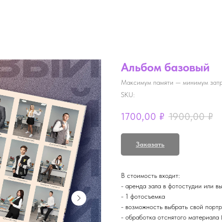
Альбом базовый
Максимум памяти — минимум затр
SKU:
1700,00
₽
1900,00
₽
Заказать
В стоимость входит:
- аренда зала в фотостудии или в
- 1 фотосъемка
- возможность выбрать свой порт
- обработка отснятого материала 