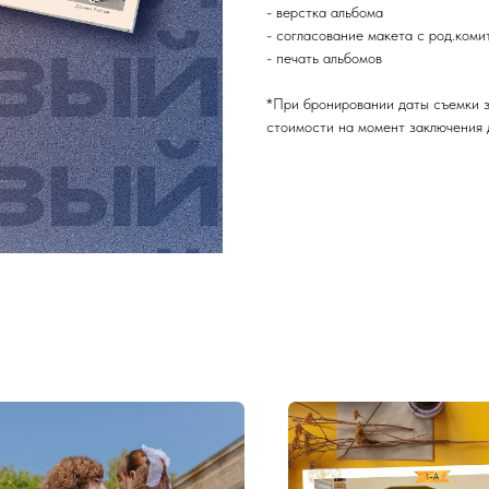
- верстка альбома
- согласование макета с род.коми
- печать альбомов
*При бронировании даты съемки з
стоимости на момент заключения 