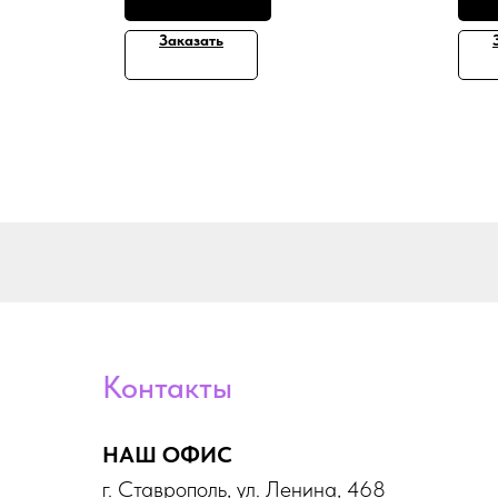
 формате
нарез
 формате
Стоим
Заказать
к может
видео
отдел
ами на
Фото 
о к
Видео
Фото 
Миним
ьных фото
о от
Контакты
НАШ ОФИС
г. Ставрополь, ул. Ленина, 468