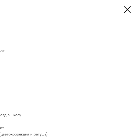
ат!
ыезд в школу
рет
(цветокоррекция и ретушь)