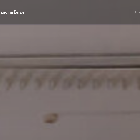
такты
Блог
г. С