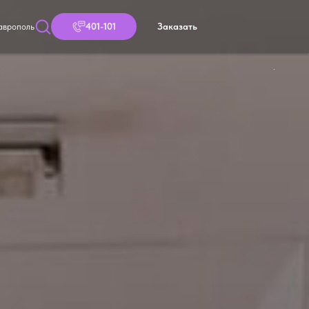
401-101
Заказать
таврополь