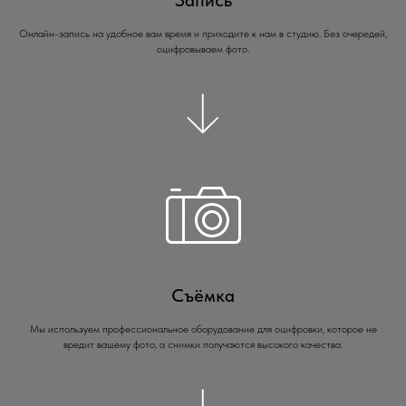
Запись
Онлайн-запись на удобное вам время и приходите к нам в студию. Без очередей,
оцифровываем фото.
Съёмка
Мы используем профессиональное оборудование для оцифровки, которое не
вредит вашему фото, а снимки получаются высокого качества.